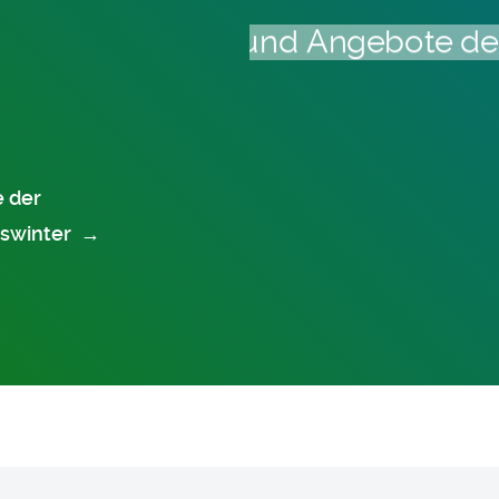
 der
gswinter
→